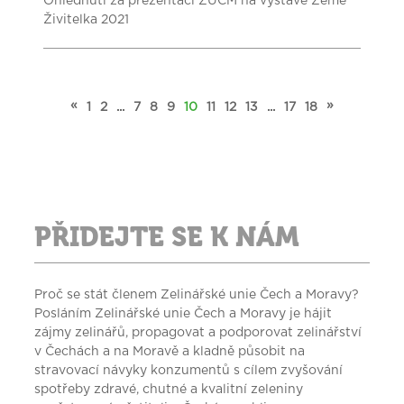
Ohlédnutí za prezentací ZUČM na výstavě Země
Živitelka 2021
«
»
1
2
...
7
8
9
10
11
12
13
...
17
18
PŘIDEJTE SE K NÁM
Proč se stát členem Zelinářské unie Čech a Moravy?
Posláním Zelinářské unie Čech a Moravy je hájit
zájmy zelinářů, propagovat a podporovat zelinářství
v Čechách a na Moravě a kladně působit na
stravovací návyky konzumentů s cílem zvyšování
spotřeby zdravé, chutné a kvalitní zeleniny