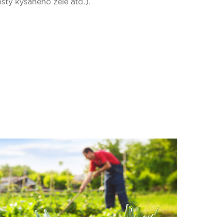
ošty kysaného zelé atd.).