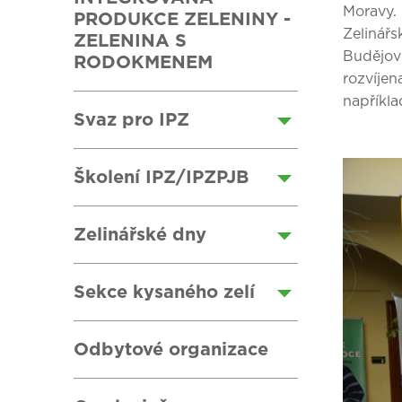
Moravy. 
PRODUKCE ZELENINY -
Zelinář
ZELENINA S
Budějov
RODOKMENEM
rozvíje
napříkla
Svaz pro IPZ
Školení IPZ/IPZPJB
Zelinářské dny
Sekce kysaného zelí
Odbytové organizace