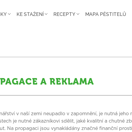
NKY
KE STAŽENÍ
RECEPTY
MAPA PĚSTITELŮ
PAGACE A REKLAMA
nářství v naší zemi neupadlo v zapomnění, je nutná jeho
ostech je nutné zákazníkovi sdělit, jaké kvalitní a chutné 
t. Na propagaci jsou vynakládány značné finanční prostř