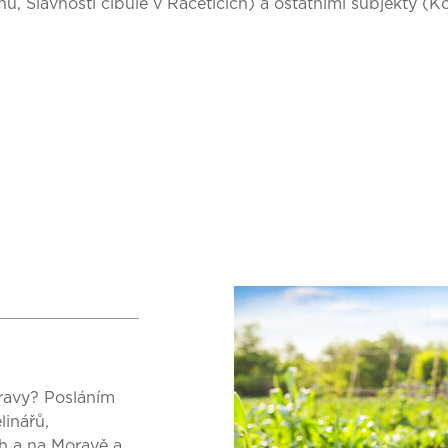
ů, Slavnosti cibule v Račeticích) a ostatními subjekty (K
oravy? Posláním
linářů,
h a na Moravě a