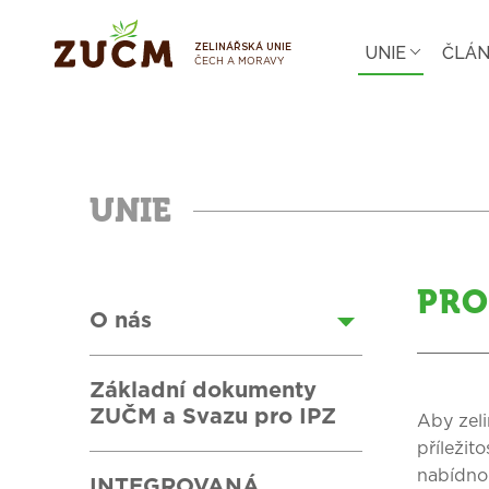
UNIE
ČLÁ
ZELINÁŘSKÁ UNIE
ČECH A MORAVY
UNIE
PRO
O nás
Základní dokumenty
ZUČM a Svazu pro IPZ
Aby zeli
příležit
nabídnou
INTEGROVANÁ