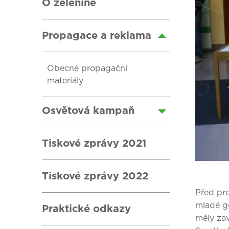
O zelenině
Propagace a reklama
Obecné propagační
materiály
Osvětová kampaň
Tiskové zprávy 2021
Tiskové zprávy 2022
Před pr
mladé ge
Praktické odkazy
měly zav