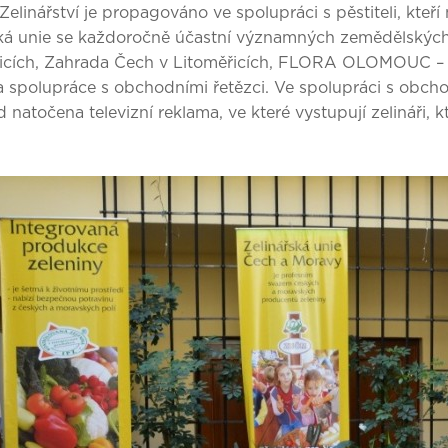
Zelinářství je propagováno ve spolupráci s pěstiteli, kteří
ská unie se každoročně účastní významných zemědělských
icích, Zahrada Čech v Litoměřicích, FLORA OLOMOUC – 
na spolupráce s obchodními řetězci. Ve spolupráci s o
d natočena televizní reklama, ve které vystupují zelináři, 