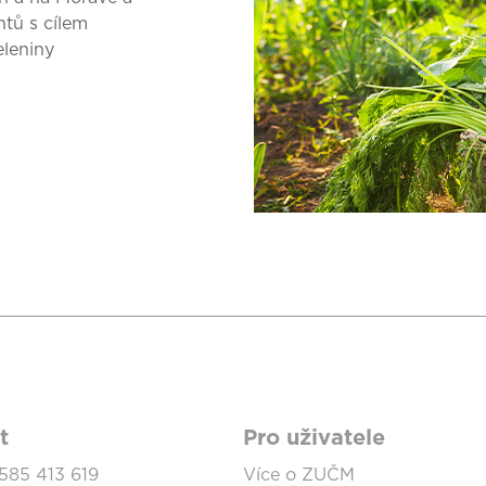
tů s cílem
eleniny
t
Pro uživatele
585 413 619
Více o ZUČM