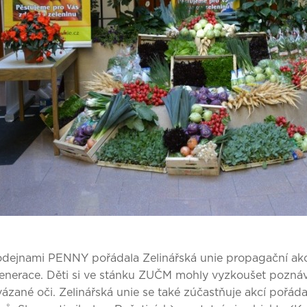
odejnami PENNY pořádala Zelinářská unie propagační akc
nerace. Děti si ve stánku ZUČM mohly vyzkoušet poznává
ázané oči. Zelinářská unie se také zúčastňuje akcí pořád