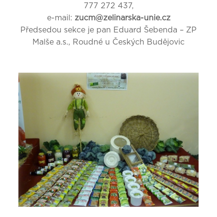
777 272 437,
e-mail:
zucm@zelinarska-unie.cz
Předsedou sekce je pan Eduard Šebenda – ZP
Malše a.s., Roudné u Českých Budějovic