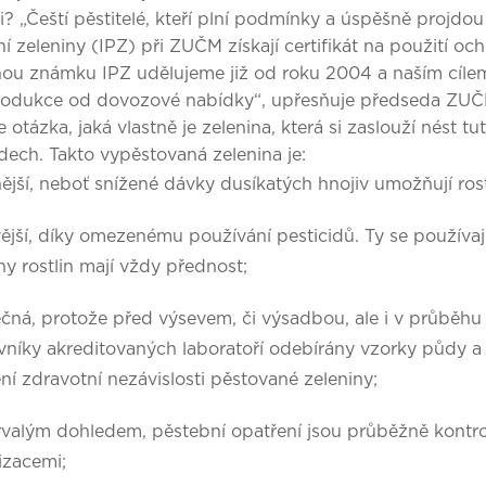
? „Čeští pěstitelé, kteří plní podmínky a úspěšně projdo
í zeleniny (IPZ) při ZUČM získají certifikát na použití 
u známku IPZ udělujeme již od roku 2004 a naším cílem 
rodukce od dovozové nabídky“, upřesňuje předseda ZUČ
e otázka, jaká vlastně je zelenina, která si zaslouží nést
ech. Takto vypěstovaná zelenina je:
jší, neboť snížené dávky dusíkatých hnojiv umožňují rost
ější, díky omezenému používání pesticidů. Ty se používa
y rostlin mají vždy přednost;
ná, protože před výsevem, či výsadbou, ale i v průběhu p
vníky akreditovaných laboratoří odebírány vzorky půdy a
ění zdravotní nezávislosti pěstované zeleniny;
rvalým dohledem, pěstební opatření jsou průběžně kontr
izacemi;