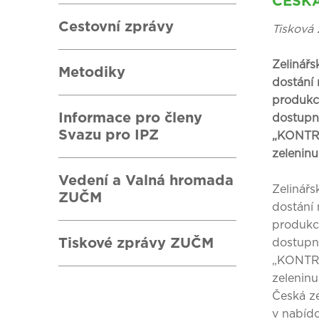
ČESK
Cestovní zprávy
Tisková 
Zelinářs
Metodiky
dostání 
produkce
Informace pro členy
dostupn
Svazu pro IPZ
„KONTRO
zeleninu
Vedení a Valná hromada
Zelinářs
ZUČM
dostání 
produkce
Tiskové zprávy ZUČM
dostupn
„KONTRO
zeleninu
Česká ze
v nabídc