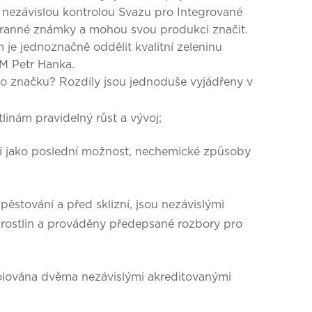
u nezávislou kontrolou Svazu pro Integrované
ochranné známky a mohou svou produkci značit.
je jednoznačně oddělit kvalitní zeleninu
M Petr Hanka.
 tuto značku? Rozdíly jsou jednoduše vyjádřeny v
linám pravidelný růst a vývoj;
jí jako poslední možnost, nechemické způsoby
ěstování a před sklizní, jsou nezávislými
 rostlin a prováděny předepsané rozbory pro
olována dvěma nezávislými akreditovanými