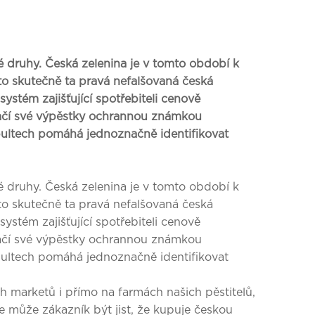
é druhy. Česká zelenina je v tomto období k
to skutečně ta pravá nefalšovaná česká
systém zajišťující spotřebiteli cenově
načí své výpěstky ochrannou známkou
tech pomáhá jednoznačně identifikovat
é druhy. Česká zelenina je v tomto období k
to skutečně ta pravá nefalšovaná česká
systém zajišťující spotřebiteli cenově
načí své výpěstky ochrannou známkou
tech pomáhá jednoznačně identifikovat
h marketů i přímo na farmách našich pěstitelů,
le může zákazník být jist, že kupuje českou