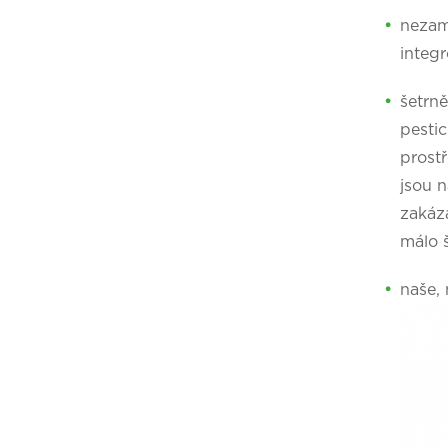
nezam
integ
šetrn
pestic
prost
jsou 
zakáz
málo š
naše,