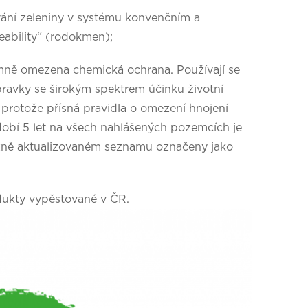
vání zeleniny v systému konvenčním a
eability“ (rodokmen);
namně omezena chemická ochrana. Používají se
ípravky se širokým spektrem účinku životní
protože přísná pravidla o omezení hnojení
bí 5 let na všech nahlášených pozemcích je
ěžně aktualizovaném seznamu označeny jako
dukty vypěstované v ČR.