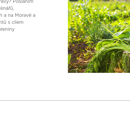
oravy? Posláním
linářů,
h a na Moravě a
tů s cílem
eleniny