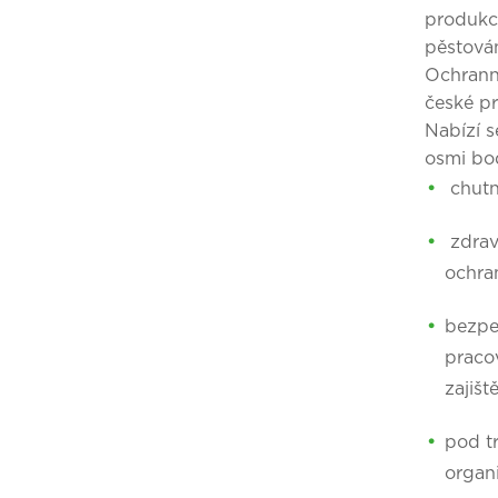
produkci
pěstován
Ochranno
české p
Nabízí s
osmi bod
chutně
zdrav
ochran
bezpeč
praco
zajišt
pod t
organ