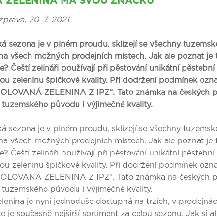
Á ZELENINA MÁ SVOU ZNAČKU
zpráva, 20. 7. 2021
ká sezona je v plném proudu, sklízejí se všechny tuzemsk
na všech možných prodejních místech. Jak ale poznat je 
? Čeští zelináři používají při pěstování unikátní pěstební 
ou zeleninu špičkové kvality. Při dodržení podmínek oz
LOVANÁ ZELENINA Z IPZ“. Tato známka na českých pul
 tuzemského původu i výjimečné kvality.
ká sezona je v plném proudu, sklízejí se všechny tuzemsk
na všech možných prodejních místech. Jak ale poznat je 
? Čeští zelináři používají při pěstování unikátní pěstební 
ou zeleninu špičkové kvality. Při dodržení podmínek oz
LOVANÁ ZELENINA Z IPZ“. Tato známka na českých pul
 tuzemského původu i výjimečné kvality.
lenina je nyní jednoduše dostupná na trzích, v prodejnác
e je současně nejširší sortiment za celou sezonu. Jak si a