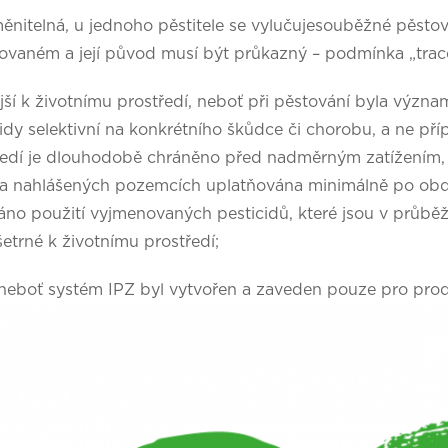
ěnitelná, u jednoho pěstitele se vylučujesouběžné pěsto
rovaném a její původ musí být průkazný – podmínka „trac
ější k životnímu prostředí, neboť při pěstování byla výz
idy selektivní na konkrétního škůdce či chorobu, a ne př
ředí je dlouhodobě chráněno před nadměrným zatížením, 
na nahlášených pozemcích uplatňována minimálně po obdo
áno použití vyjmenovaných pesticidů, které jsou v průb
etrné k životnímu prostředí;
 neboť systém IPZ byl vytvořen a zaveden pouze pro pro