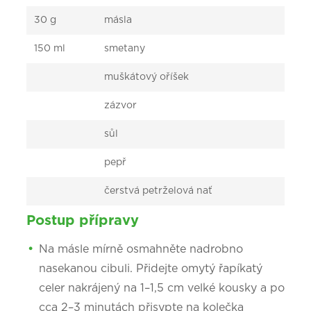
30 g
másla
150 ml
smetany
muškátový oříšek
zázvor
sůl
pepř
čerstvá petrželová nať
Postup přípravy
Na másle mírně osmahněte nadrobno
nasekanou cibuli. Přidejte omytý řapíkatý
celer nakrájený na 1–1,5 cm velké kousky a po
cca 2–3 minutách přisypte na kolečka