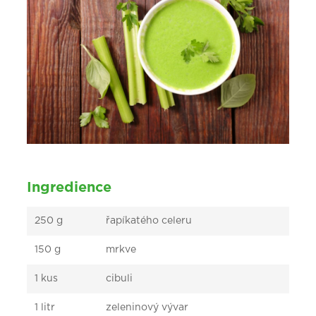
Ingredience
250 g
řapíkatého celeru
150 g
mrkve
1 kus
cibuli
1 litr
zeleninový vývar