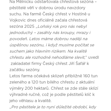
Na Mělnicku odstartovala chřestová sezóna –
pěstitelé věří v dobrou úrodu navzdory
suchu. Na farmě Český chřest v Hostíně u
Vojkovic dnes oficiálně začala chřestová
sezóna 2025 „
Loňský rok pro nás nebyl
jednoduchý – zasáhly nás kroupy, mrazy i
povodeň. Letos máme dobrou naději na
úspěšnou sezónu, i když musíme počítat se
suchem jako hlavním rizikem. Na kvalitě
chřestu ale rozhodně nehodláme
slevit,
“ uvedl
zakladatel firmy Český chřest Jiří Šafář k
začátku sezóny.
Letos farma očekává sklizeň přibližně 160 tun
zeleného a 120 tun bílého chřestu z aktuální
výměry 200 hektarů. Chřest se zde stále sklízí
výhradně ručně, což je podle pěstitelů klíč k
jeho věhlasu a kvalitě.
„
Pro pěstitele je to nyní důležité období, kdy