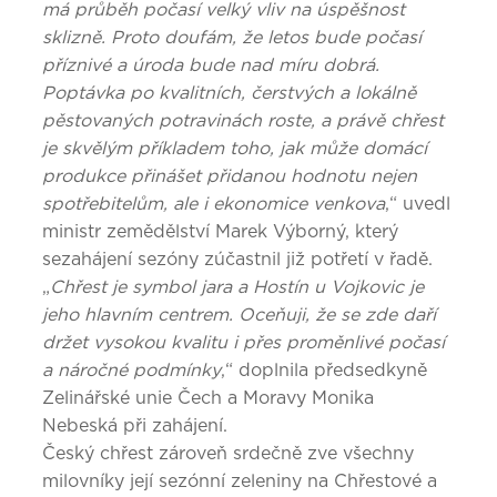
má průběh počasí velký vliv na úspěšnost
sklizně. Proto doufám, že letos bude počasí
příznivé a úroda bude nad míru dobrá.
Poptávka po kvalitních, čerstvých a lokálně
pěstovaných potravinách roste, a právě chřest
je skvělým příkladem toho, jak může domácí
produkce přinášet přidanou hodnotu nejen
spotřebitelům, ale i ekonomice venkova
,“ uvedl
ministr zemědělství Marek Výborný, který
sezahájení sezóny zúčastnil již potřetí v řadě.
„
Chřest je symbol jara a Hostín u Vojkovic je
jeho hlavním centrem. Oceňuji, že se zde daří
držet vysokou kvalitu i přes proměnlivé počasí
a náročné podmínky
,“ doplnila předsedkyně
Zelinářské unie Čech a Moravy Monika
Nebeská při zahájení.
Český chřest zároveň srdečně zve všechny
milovníky její sezónní zeleniny na Chřestové a